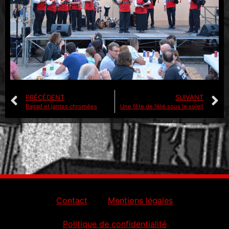
PRÉCÉDENT
SUIVANT
Bagad et jantes chromées
Une fête de l’été sous le soleil
Contact
Mentions légales
Politique de confidentialité