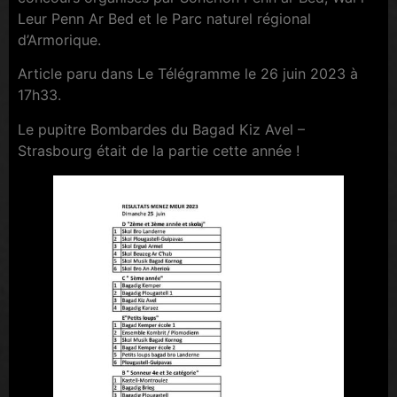
Leur Penn Ar Bed et le Parc naturel régional
d’Armorique.
Article paru dans Le Télégramme le 26 juin 2023 à
17h33.
Le pupitre Bombardes du Bagad Kiz Avel –
Strasbourg était de la partie cette année !